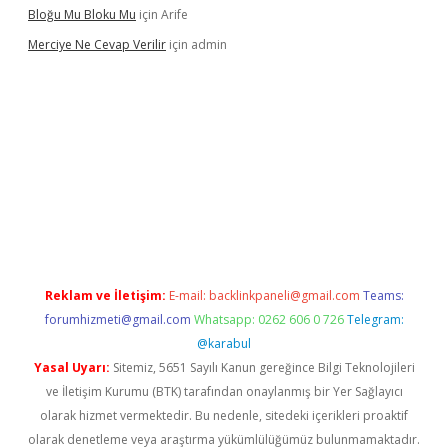
Bloğu Mu Bloku Mu
için
Arife
Merciye Ne Cevap Verilir
için
admin
bett.net
Reklam ve İletişim:
E-mail:
backlinkpaneli@gmail.com
Teams:
forumhizmeti@gmail.com
Whatsapp: 0262 606 0 726
Telegram:
@karabul
Yasal Uyarı:
Sitemiz, 5651 Sayılı Kanun gereğince Bilgi Teknolojileri
ve İletişim Kurumu (BTK) tarafından onaylanmış bir Yer Sağlayıcı
olarak hizmet vermektedir. Bu nedenle, sitedeki içerikleri proaktif
olarak denetleme veya araştırma yükümlülüğümüz bulunmamaktadır.