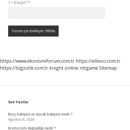
7 + 8 kaçtır?
*
https://www.ekonomiforum.com.tr
https://eliteco.com.tr
https://bigzotik.com.tr
knight online
nttgame
Sitemap
Sidebar
Son Yazılar
Borç bakiyesi ve alacak bakiyesi nedir ?
Ağustos 6, 2026
Kromozom değişikliği nedir ?