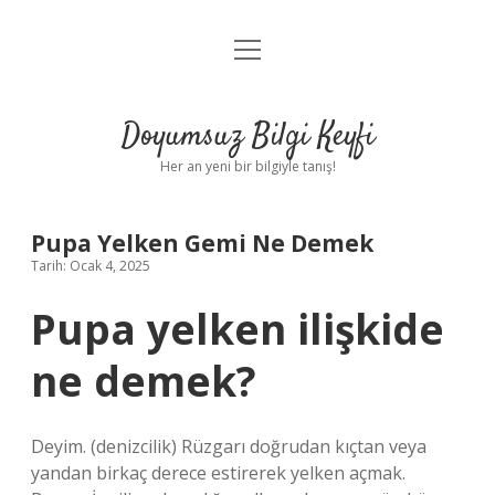
menüyü
Anasayfa
aç
Gizlilik Politikası
Doyumsuz Bilgi Keyfi
Yasal Uyarı
Her an yeni bir bilgiyle tanış!
Hakkımızda
Pupa Yelken Gemi Ne Demek
Tarih: Ocak 4, 2025
Pupa yelken ilişkide
ne demek?
Deyim. (denizcilik) Rüzgarı doğrudan kıçtan veya
yandan birkaç derece estirerek yelken açmak.