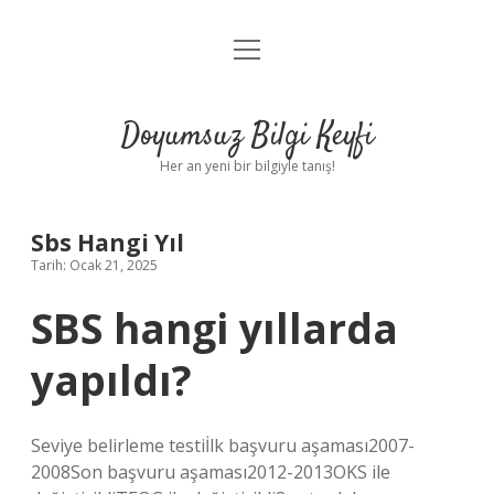
menüyü
Anasayfa
aç
Gizlilik Politikası
Doyumsuz Bilgi Keyfi
Yasal Uyarı
Her an yeni bir bilgiyle tanış!
Hakkımızda
Sbs Hangi Yıl
Tarih: Ocak 21, 2025
SBS hangi yıllarda
yapıldı?
Seviye belirleme testiİlk başvuru aşaması2007-
2008Son başvuru aşaması2012-2013OKS ile