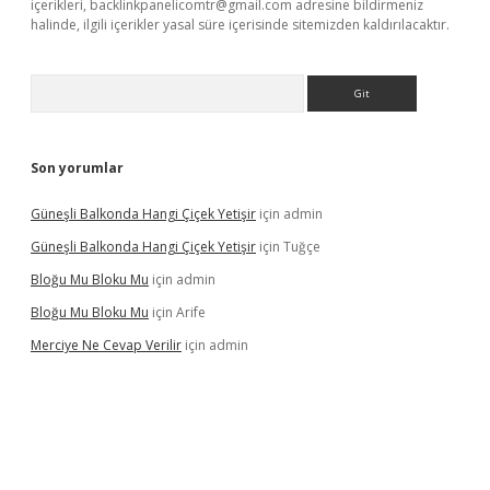
içerikleri,
backlinkpanelicomtr@gmail.com
adresine bildirmeniz
halinde, ilgili içerikler yasal süre içerisinde sitemizden kaldırılacaktır.
Arama
Son yorumlar
Güneşli Balkonda Hangi Çiçek Yetişir
için
admin
Güneşli Balkonda Hangi Çiçek Yetişir
için
Tuğçe
Bloğu Mu Bloku Mu
için
admin
Bloğu Mu Bloku Mu
için
Arife
Merciye Ne Cevap Verilir
için
admin