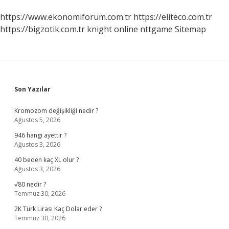
https://www.ekonomiforum.com.tr
https://eliteco.com.tr
https://bigzotik.com.tr
knight online
nttgame
Sitemap
Sidebar
Son Yazılar
Kromozom değişikliği nedir ?
Ağustos 5, 2026
946 hangi ayettir ?
Ağustos 3, 2026
40 beden kaç XL olur ?
Ağustos 3, 2026
√80 nedir ?
Temmuz 30, 2026
2K Türk Lirası Kaç Dolar eder ?
Temmuz 30, 2026