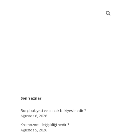
Sidebar
Son Yazılar
tulipbet giriş adresi
tulipbett.
Borç bakiyesi ve alacak bakiyesi nedir ?
Ağustos 6, 2026
Kromozom değişikliği nedir ?
Ağustos 5, 2026