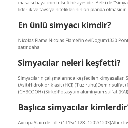
masalsı hayatının felsefi hikayesidir. Belki de “Sim
liderlik ve tavsiye niteliklerinin ön planda olmasıdır.
En ünlü simyacı kimdir?
Nicolas FlamelNicolas Flamel’in eviDoğum1330 Pon
satır daha
Simyacılar neleri keşfetti?
Simyacıların çalışmalarında keşfedilen kimyasallar: S
(Asit)Hidroklorik asit (HCl) (Tuz ruhu)Demir sülfat (Fe
(CH3COOH) (Sirke)Potasyum alüminyum sülfat (KAl)
Başlıca simyacılar kimlerdir
AvrupaAlain de Lille (1115/1128–1202/1203)Alber