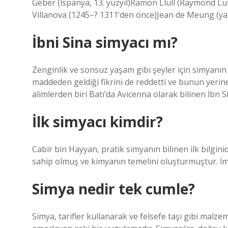
Geber (İspanya, 13. yüzyıl)Ramon Llull (Raymond Lull
Villanova (1245–? 1311’den önce)Jean de Meung (ya
İbni Sina simyacı mı?
Zenginlik ve sonsuz yaşam gibi şeyler için simyanın k
maddeden geldiği fikrini de reddetti ve bunun yerin
alimlerden biri Batı’da Avicenna olarak bilinen İbn Si
İlk simyacı kimdir?
Cabir bin Hayyan, pratik simyanın bilinen ilk bilgin
sahip olmuş ve kimyanın temelini oluşturmuştur. İma
Simya nedir tek cumle?
Simya, tarifler kullanarak ve felsefe taşı gibi mal