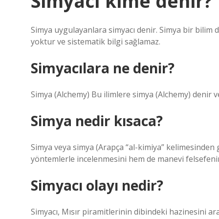
Simyacı kime denir?
Simya uygulayanlara simyacı denir. Simya bir bilim 
yoktur ve sistematik bilgi sağlamaz.
Simyacılara ne denir?
Simya (Alchemy) Bu ilimlere simya (Alchemy) denir ve 
Simya nedir kısaca?
Simya veya simya (Arapça “al-kimiya” kelimesinden gel
yöntemlerle incelenmesini hem de manevi felsefenin e
Simyacı olayı nedir?
Simyacı, Mısır piramitlerinin dibindeki hazinesini 