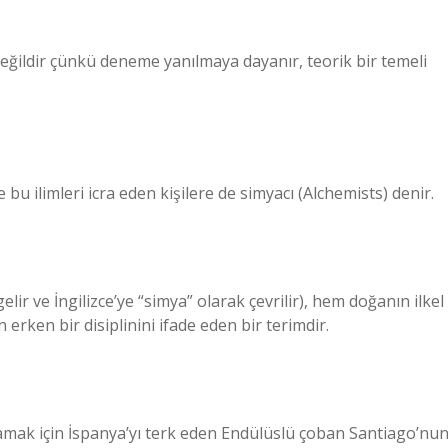
değildir çünkü deneme yanılmaya dayanır, teorik bir temeli
bu ilimleri icra eden kişilere de simyacı (Alchemists) denir.
ir ve İngilizce’ye “simya” olarak çevrilir), hem doğanın ilkel
rken bir disiplinini ifade eden bir terimdir.
aramak için İspanya’yı terk eden Endülüslü çoban Santiago’nu