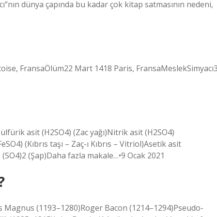
yacı”nın dünya çapında bu kadar çok kitap satmasının nedeni,
toise, FransaÖlüm22 Mart 1418 Paris, FransaMeslekSimyacı
ülfürik asit (H2SO4) (Zac yağı)Nitrik asit (H2SO4)
SO4) (Kıbrıs taşı – Zaç-ı Kıbrıs – Vitriol)Asetik asit
 (SO4)2 (Şap)Daha fazla makale…•9 Ocak 2021
?
tus Magnus (1193–1280)Roger Bacon (1214–1294)Pseudo-