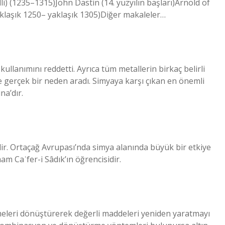
i) (1235–1315)John Dastin (14. yüzyılın başları)Arnold of
klaşık 1250– yaklaşık 1305)Diğer makaleler…
ullanımını reddetti. Ayrıca tüm metallerin birkaç belirli
e gerçek bir neden aradı. Simyaya karşı çıkan en önemli
na’dır.
idir. Ortaçağ Avrupası’nda simya alanında büyük bir etkiye
m Caʿfer-i Sâdık’ın öğrencisidir.
zemeleri dönüştürerek değerli maddeleri yeniden yaratmayı