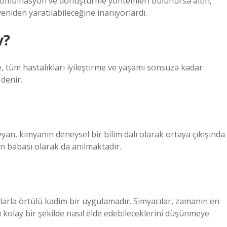
 kombinasyon ve dönüştürme yöntemleri bulunursa altın,
eniden yaratılabileceğine inanıyorlardı.
v?
 tüm hastalıkları iyileştirme ve yaşamı sonsuza kadar
denir.
an, kimyanın deneysel bir bilim dalı olarak ortaya çıkışında
n babası olarak da anılmaktadır.
rlarla örtülü kadim bir uygulamadır. Simyacılar, zamanın en
ı kolay bir şekilde nasıl elde edebileceklerini düşünmeye