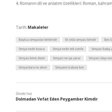
4. Romanın dil ve anlatım özellikleri: Roman, kahrama
Tarih:
Makaleler
Başlıca simyacılar kimlerdir
En ünlü simyacı kimdir
İbni 
Simya nedir kısaca
Simya nedir tek cumle
Simyacı bakış a
Simyacı kime denir
Simyacı ne işe yarar
Simyacı olayı ne
Simyacılara ne denir
Simyanın babası kim
Önceki Yazı
Dolmadan Vefat Eden Peygamber Kimdir