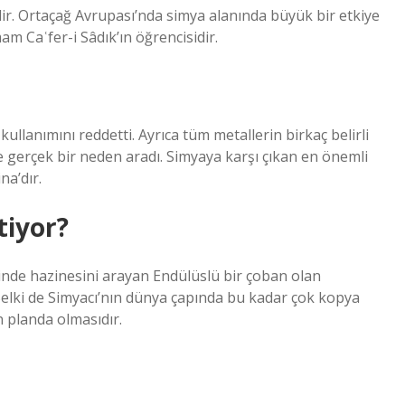
idir. Ortaçağ Avrupası’nda simya alanında büyük bir etkiye
m Caʿfer-i Sâdık’ın öğrencisidir.
ullanımını reddetti. Ayrıca tüm metallerin birkaç belirli
e gerçek bir neden aradı. Simyaya karşı çıkan en önemli
na’dır.
tiyor?
ibinde hazinesini arayan Endülüslü bir çoban olan
 Belki de Simyacı’nın dünya çapında bu kadar çok kopya
n planda olmasıdır.