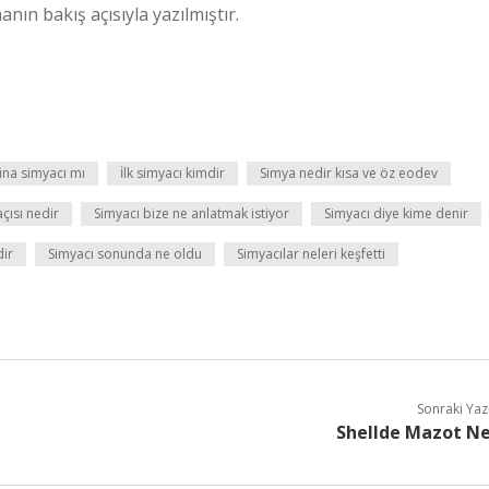
nın bakış açısıyla yazılmıştır.
Sina simyacı mı
İlk simyacı kimdir
Simya nedir kısa ve öz eodev
çısı nedir
Simyacı bize ne anlatmak istiyor
Simyacı diye kime denir
dir
Simyacı sonunda ne oldu
Simyacılar neleri keşfetti
Sonraki Yaz
Shellde Mazot N