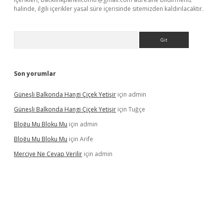
halinde, ilgili içerikler yasal süre içerisinde sitemizden kaldırılacaktır.
Arama
Son yorumlar
Güneşli Balkonda Hangi Çiçek Yetişir
için
admin
Güneşli Balkonda Hangi Çiçek Yetişir
için
Tuğçe
Bloğu Mu Bloku Mu
için
admin
Bloğu Mu Bloku Mu
için
Arife
Merciye Ne Cevap Verilir
için
admin