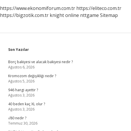
https://www.ekonomiforum.com.tr
https://eliteco.com.tr
https://bigzotik.com.tr
knight online
nttgame
Sitemap
Sidebar
Son Yazılar
Borç bakiyesi ve alacak bakiyesi nedir ?
Ağustos 6, 2026
Kromozom değişikliği nedir ?
Ağustos 5, 2026
946 hangi ayettir ?
Ağustos 3, 2026
40 beden kaç XL olur ?
Ağustos 3, 2026
√80 nedir ?
Temmuz 30, 2026