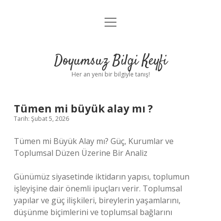
menüyü
Anasayfa
aç
Gizlilik Politikası
Doyumsuz Bilgi Keyfi
Yasal Uyarı
Her an yeni bir bilgiyle tanış!
Hakkımızda
Tümen mi büyük alay mı ?
Tarih: Şubat 5, 2026
Tümen mi Büyük Alay mı? Güç, Kurumlar ve
Toplumsal Düzen Üzerine Bir Analiz
Günümüz siyasetinde iktidarın yapısı, toplumun
işleyişine dair önemli ipuçları verir. Toplumsal
yapılar ve güç ilişkileri, bireylerin yaşamlarını,
düşünme biçimlerini ve toplumsal bağlarını