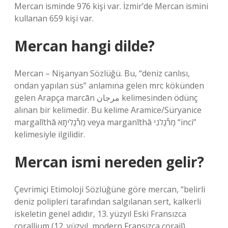
Mercan isminde 976 kişi var. İzmir’de Mercan ismini
kullanan 659 kişi var.
Mercan hangi dilde?
Mercan – Nişanyan Sözlüğü. Bu, “deniz canlısı,
ondan yapılan süs” anlamına gelen mrc kökünden
gelen Arapça marcān مرجان kelimesinden ödünç
alınan bir kelimedir. Bu kelime Aramice/Süryanice
margalīthā מַר֯גַלִיתָא veya marganīthā מַר֯גַלנִי “inci”
kelimesiyle ilgilidir.
Mercan ismi nereden gelir?
Çevrimiçi Etimoloji Sözlüğüne göre mercan, “belirli
deniz polipleri tarafından salgılanan sert, kalkerli
iskeletin genel adıdır, 13. yüzyıl Eski Fransızca
corallium (12. yüzyıl, modern Fransızca corail),