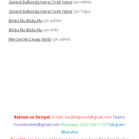
Güneşli Balkonda Hangi Çiçek Yetişir
için
admin
Güneşli Balkonda Hangi Çiçek Yetişir
için
Tuğçe
Bloğu Mu Bloku Mu
için
admin
Bloğu Mu Bloku Mu
için
Arife
Merciye Ne Cevap Verilir
için
admin
bett.net
Reklam ve İletişim:
E-mail:
backlinkpaneli@gmail.com
Teams:
forumhizmeti@gmail.com
Whatsapp: 0262 606 0 726
Telegram:
@karabul