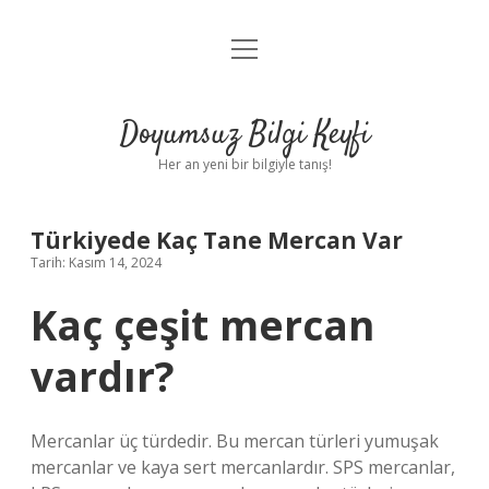
menüyü
Anasayfa
aç
Gizlilik Politikası
Doyumsuz Bilgi Keyfi
Yasal Uyarı
Her an yeni bir bilgiyle tanış!
Hakkımızda
Türkiyede Kaç Tane Mercan Var
Tarih: Kasım 14, 2024
Kaç çeşit mercan
vardır?
Mercanlar üç türdedir. Bu mercan türleri yumuşak
mercanlar ve kaya sert mercanlardır. SPS mercanlar,