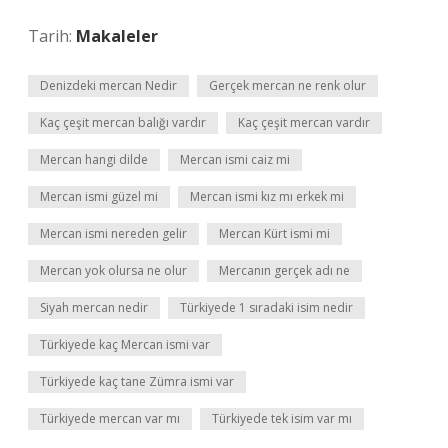
Tarih:
Makaleler
Denizdeki mercan Nedir
Gerçek mercan ne renk olur
Kaç çeşit mercan balığı vardır
Kaç çeşit mercan vardır
Mercan hangi dilde
Mercan ismi caiz mi
Mercan ismi güzel mi
Mercan ismi kız mı erkek mi
Mercan ismi nereden gelir
Mercan Kürt ismi mi
Mercan yok olursa ne olur
Mercanın gerçek adı ne
Siyah mercan nedir
Türkiyede 1 sıradaki isim nedir
Türkiyede kaç Mercan ismi var
Türkiyede kaç tane Zümra ismi var
Türkiyede mercan var mı
Türkiyede tek isim var mı