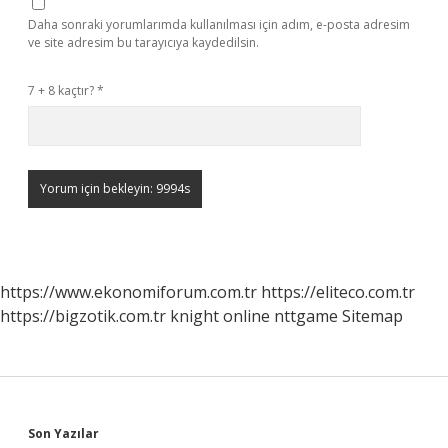
Daha sonraki yorumlarımda kullanılması için adım, e-posta adresim
ve site adresim bu tarayıcıya kaydedilsin.
7 + 8 kaçtır?
*
https://www.ekonomiforum.com.tr
https://eliteco.com.tr
https://bigzotik.com.tr
knight online
nttgame
Sitemap
Sidebar
Son Yazılar