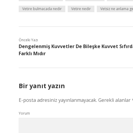
Vetire bulmacada nedir
Vetire nedir
Vetsiz ne anlama ge
Önceki Yazı
Dengelenmiş Kuvvetler De Bileşke Kuvvet Sıfır
Farklı Mıdır
Bir yanıt yazın
E-posta adresiniz yayınlanmayacak.
Gerekli alanlar
Yorum