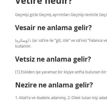
Vetire nedir?
Geçmişi gizle Geçmiş ayrıntıları Geçmişi temizle Geçm
Vesair ne anlama gelir?
(ﻭﺳﺎﺋﺮﻩ) i. (ar. sā’ire ile “git, izle” ve sā’ire) “Falanca ve benzeri” anlamında, zikredilen bazı şeylerden sonra
kullanılır.
Vetsiz ne anlama gelir?
[1] Eskiden işe yaramaz bir kişiye atıfta bulunan bir 
Nezire ne anlama gelir?
1. Allah’a ve ibadete adanmış. 2. Dilek tutan kişi ada