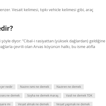
nzer. Vesait kelimesi, tıpkı vehicle kelimesi gibi, araç
dir?
yle diyor: “Cibal-i rasiyattan (yüksek dağlardan) geldiğine
ğlarla çevrili olan Arvas köyünün halkı, bu isme atıfla
eçer nedir
Nazire ismi ne demek
Naziren ne demek
oses ne demek
Soyha ne demek maraş
Vasil ne demek TDK
saire mi
Vesait almak ne demek
Vesait yapmak ne demek