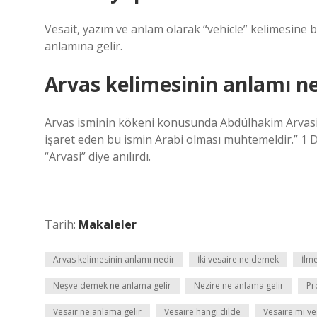
Vesait, yazım ve anlam olarak “vehicle” kelimesine be
anlamına gelir.
Arvas kelimesinin anlamı ne
Arvas isminin kökeni konusunda Abdülhakim Arvasi şö
işaret eden bu ismin Arabi olması muhtemeldir.” 1 Da
“Arvasi” diye anılırdı.
Tarih:
Makaleler
Arvas kelimesinin anlamı nedir
İki vesaire ne demek
İlm
Neşve demek ne anlama gelir
Nezire ne anlama gelir
Pr
Vesair ne anlama gelir
Vesaire hangi dilde
Vesaire mi ve