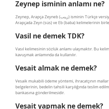
Zeynep isminin anlamı ne?
Zeynep, Arapça Zeyneb (زينب) isminin Türkçe versiyonudur. Türkçe anlamı “babanın süsü (süs)”dür. Zeynep;
Arapçada Zeyn (süs) ve Eb (baba) kelimelerinin birle
Vasil ne demek TDK?
Vasıl kelimesinin sözlük anlamı ulaşmaktır. Bu ke
kavuşmak anlamında da kullanılır.
Vesait almak ne demek?
Vesaik mukabili ödeme yöntemi, ihracatçının mallar
belgelerinin, bedelin tahsili karşılığında teslim edil
bankasına gönderilmesidir.
Vesait yapmak ne demek?