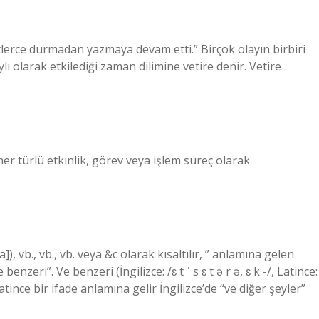
tlerce durmadan yazmaya devam etti.” Birçok olayın birbiri
lı olarak etkilediği zaman dilimine vetire denir. Vetire
her türlü etkinlik, görev veya işlem süreç olarak
ːtɛra]), vb., vb., vb. veya &c olarak kısaltılır, ” anlamına gelen
benzeri”. Ve benzeri (İngilizce: /ɛ t ˈ s ɛ t ə r ə, ɛ k -/, Latince:
 Latince bir ifade anlamına gelir İngilizce’de “ve diğer şeyler”