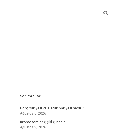
Sidebar
Son Yazılar
tulipbet giriş adresi
tulipbe
Borç bakiyesi ve alacak bakiyesi nedir ?
Ağustos 6, 2026
Kromozom değişikliği nedir ?
Ağustos 5, 2026