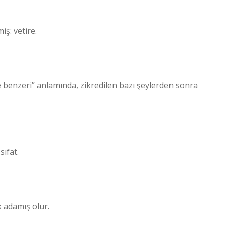
iş: vetire.
sıfat.
k adamış olur.