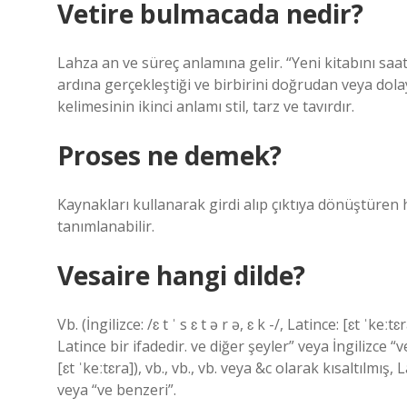
Vetire bulmacada nedir?
Lahza an ve süreç anlamına gelir. “Yeni kitabını saa
ardına gerçekleştiği ve birbirini doğrudan veya dolay
kelimesinin ikinci anlamı stil, tarz ve tavırdır.
Proses ne demek?
Kaynakları kullanarak girdi alıp çıktıya dönüştüren 
tanımlanabilir.
Vesaire hangi dilde?
Vb. (İngilizce: /ɛ t ˈ s ɛ t ə r ə, ɛ k -/, Latince: [ɛt ˈke
Latince bir ifadedir. ve diğer şeyler” veya İngilizce “ve 
[ɛt ˈkeːtɛra]), vb., vb., vb. veya &c olarak kısaltılmış,
veya “ve benzeri”.