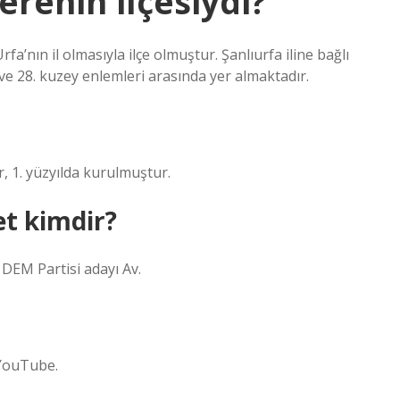
erenin ilçesiydi?
rfa’nın il olmasıyla ilçe olmuştur. Şanlıurfa iline bağlı
. ve 28. kuzey enlemleri arasında yer almaktadır.
r, 1. yüzyılda kurulmuştur.
et kimdir?
 DEM Partisi adayı Av.
 YouTube.