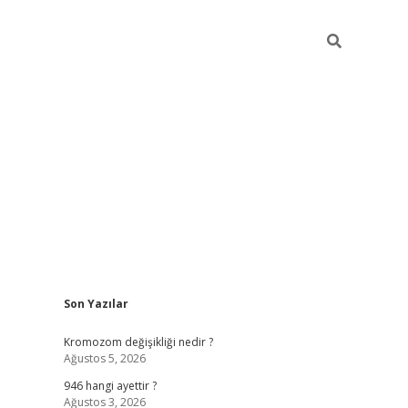
Sidebar
Son Yazılar
tulipbet giriş adresi
tulipbett
Kromozom değişikliği nedir ?
Ağustos 5, 2026
946 hangi ayettir ?
Ağustos 3, 2026