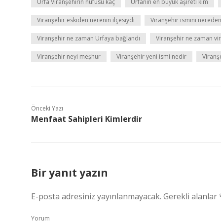
Urfa Viranşehirin nüfusu kaç
Urfanın en büyük aşireti kim
Viranşehir eskiden nerenin ilçesiydi
Viranşehir ismini nereden
Viranşehir ne zaman Urfaya bağlandı
Viranşehir ne zaman vi
Viranşehir neyi meşhur
Viranşehir yeni ismi nedir
Viranş
Önceki Yazı
Menfaat Sahipleri Kimlerdir
Bir yanıt yazın
E-posta adresiniz yayınlanmayacak.
Gerekli alanlar
Yorum