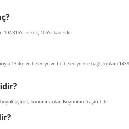
aç?
n 104.816’sı erkek, 106’sı kadındır.
rıyla 13 ilçe ve belediye ve bu belediyelere bağlı toplam 143
idir?
büyük aşireti, konumuz olan Boynuinceli aşiretidir.
ir?