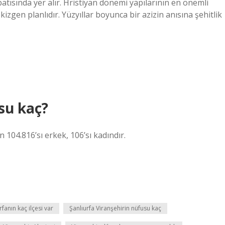
sında yer alır. Hristiyan dönemi yapılarının en önemli
ekizgen planlıdır. Yüzyıllar boyunca bir azizin anısına şehitlik
su kaç?
n 104.816’sı erkek, 106’sı kadındır.
rfanın kaç ilçesi var
Şanlıurfa Viranşehirin nüfusu kaç