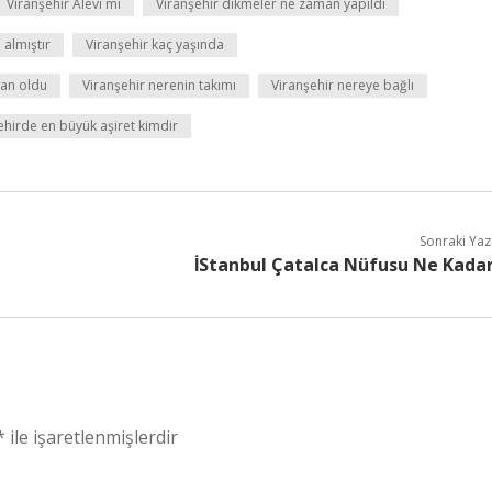
Viranşehir Alevi mi
Viranşehir dikmeler ne zaman yapıldı
 almıştır
Viranşehir kaç yaşında
ran oldu
Viranşehir nerenin takımı
Viranşehir nereye bağlı
ehirde en büyük aşiret kimdir
Sonraki Yaz
İStanbul Çatalca Nüfusu Ne Kada
*
ile işaretlenmişlerdir