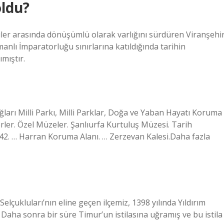
oldu?
er arasında dönüşümlü olarak varlığını sürdüren Viranşehir
nlı İmparatorluğu sınırlarına katıldığında tarihin
mıştır.
ları Milli Parkı, Milli Parklar, Doğa ve Yaban Hayatı Koruma
erler. Özel Müzeler. Şanlıurfa Kurtuluş Müzesi. Tarih
142. … Harran Koruma Alanı. … Zerzevan Kalesi.Daha fazla
elçukluları’nın eline geçen ilçemiz, 1398 yılında Yıldırım
 Daha sonra bir süre Timur’un istilasına uğramış ve bu istila