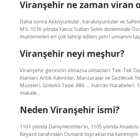
Viranşehir ne zaman viran 
Daha sonra Akkoyunlular, Karakoyunlular ve Safevil
M.S. 1516 yılında Yavuz Sultan Selim döneminde Osma
muhtemelen en çok tahrip edilen şehri unvanını taşı
Viranşehir neyi meşhur?
Viranşehir gezinizin olmazsa olmazları: Tek-Tek Dağ
Alanları. Antik Kalıntılar, Manzaralar ve Gezilecek Y
Müzeleri. Göbekli Tepe. 886. … Harran Harabeleri. 
makale…
Neden Viranşehir ismi?
1101 yılında Danişmentliler’in, 1105 yılında Anadolu S
Beyazıt tarafından Osmanlı topraklarına katılmıştır.