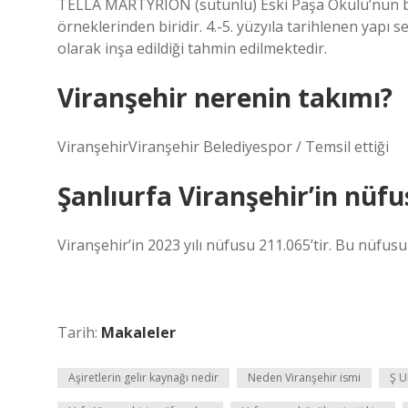
TELLA MARTYRION (sütunlu) Eski Paşa Okulu’nun batı
örneklerinden biridir. 4.-5. yüzyıla tarihlenen yapı s
olarak inşa edildiği tahmin edilmektedir.
Viranşehir nerenin takımı?
ViranşehirViranşehir Belediyespor / Temsil ettiği
Şanlıurfa Viranşehir’in nüfu
Viranşehir’in 2023 yılı nüfusu 211.065’tir. Bu nüfusu
Tarih:
Makaleler
Aşiretlerin gelir kaynağı nedir
Neden Viranşehir ismi
Ş U