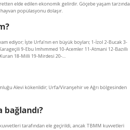
icaretten elde edilen ekonomik gelirdir. Göçebe yaşam tarzında
e hayvan popülasyonu dolaşır.
im?
vam ediyor; İşte Urfa’nın en büyük boyları; 1-İzol 2-Bucak 3-
8- Karageçili 9-Ebu Imhımmed 10-Acemler 11-Atmani 12-Bazıllı
Kuran 18-Milli 19-Mirdesi 20-…
luğu Alevi kökenlidir; Urfa/Viranşehir ve Ağrı bölgesinden
a bağlandı?
 kuvvetleri tarafından ele geçirildi, ancak TBMM kuvvetleri