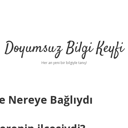
Doyumsuz Bilgi Keyfi
Her an yeni bir bilgiyle tanış!
e Nereye Bağlıydı