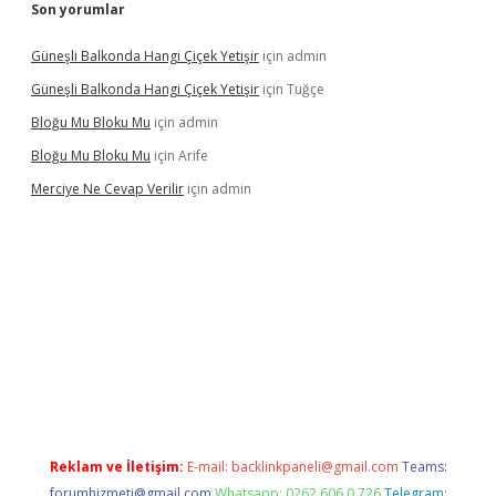
Son yorumlar
Güneşli Balkonda Hangi Çiçek Yetişir
için
admin
Güneşli Balkonda Hangi Çiçek Yetişir
için
Tuğçe
Bloğu Mu Bloku Mu
için
admin
Bloğu Mu Bloku Mu
için
Arife
Merciye Ne Cevap Verilir
için
admin
si
tulipbett.net
Reklam ve İletişim:
E-mail:
backlinkpaneli@gmail.com
Teams:
forumhizmeti@gmail.com
Whatsapp: 0262 606 0 726
Telegram: