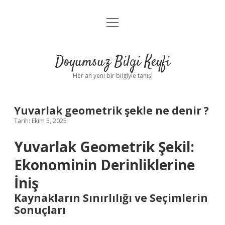
menüyü
Anasayfa
aç
Gizlilik Politikası
Doyumsuz Bilgi Keyfi
Yasal Uyarı
Her an yeni bir bilgiyle tanış!
Hakkımızda
Yuvarlak geometrik şekle ne denir ?
Tarih: Ekim 5, 2025
Yuvarlak Geometrik Şekil:
Ekonominin Derinliklerine
İniş
Kaynakların Sınırlılığı ve Seçimlerin
Sonuçları