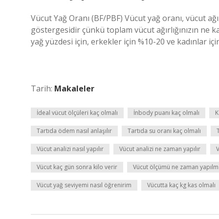
Vücut Yağ Oranı (BF/PBF) Vücut yağ oranı, vücut ağı
göstergesidir çünkü toplam vücut ağırlığınızın ne k
yağ yüzdesi için, erkekler için %10-20 ve kadınlar iç
Tarih:
Makaleler
İdeal vücut ölçüleri kaç olmalı
İnbody puanı kaç olmalı
K
Tartıda ödem nasıl anlaşılır
Tartıda su oranı kaç olmalı
Vücut analizi nasıl yapılır
Vücut analizi ne zaman yapılır
V
Vücut kaç gün sonra kilo verir
Vücut ölçümü ne zaman yapılma
Vücut yağ seviyemi nasıl öğrenirim
Vücutta kaç kg kas olmalı