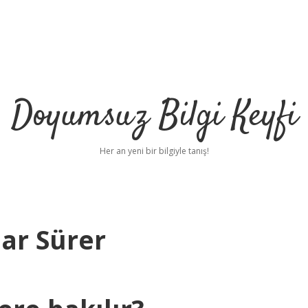
Doyumsuz Bilgi Keyfi
Her an yeni bir bilgiyle tanış!
ar Sürer