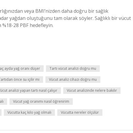
rlığınızdan veya BMI’nizden daha doğru bir sağlık
adar yağdan oluştuğunu tam olarak söyler. Sağlıklı bir vücut
in %18-28 PBF hedefleyin.
aç ayda yağ oranı düşer
Tartı vücut analizi doğru mu
Tartıdan önce su içilir mi
Vücut analiz cihazı doğru mu
ücut analizi yapan tartı nasıl çalışır
Vücut analizinde nelere bakılır
lı
Vücut yağ oranımı nasıl öğrenirim
Vücutta kaç kilo yağ olmalı
Vücutta nereler ölçülür