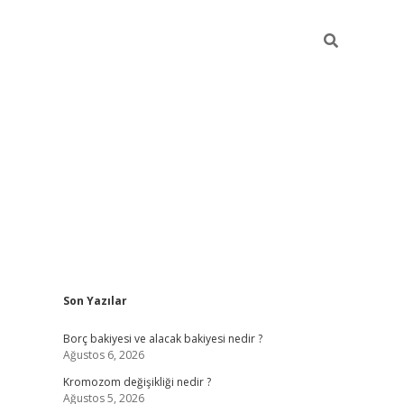
Sidebar
Son Yazılar
tulipbet giriş adresi
tulipbett.
Borç bakiyesi ve alacak bakiyesi nedir ?
Ağustos 6, 2026
Kromozom değişikliği nedir ?
Ağustos 5, 2026