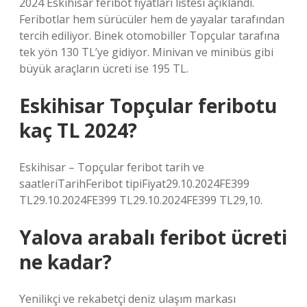
2024 Eskihisar feribot fiyatları listesi açıklandı.
Feribotlar hem sürücüler hem de yayalar tarafından
tercih ediliyor. Binek otomobiller Topçular tarafına
tek yön 130 TL’ye gidiyor. Minivan ve minibüs gibi
büyük araçların ücreti ise 195 TL.
Eskihisar Topçular feribotu
kaç TL 2024?
Eskihisar – Topçular feribot tarih ve
saatleriTarihFeribot tipiFiyat29.10.2024FE399
TL29.10.2024FE399 TL29.10.2024FE399 TL29,10.
Yalova arabalı feribot ücreti
ne kadar?
Yenilikçi ve rekabetçi deniz ulaşım markası