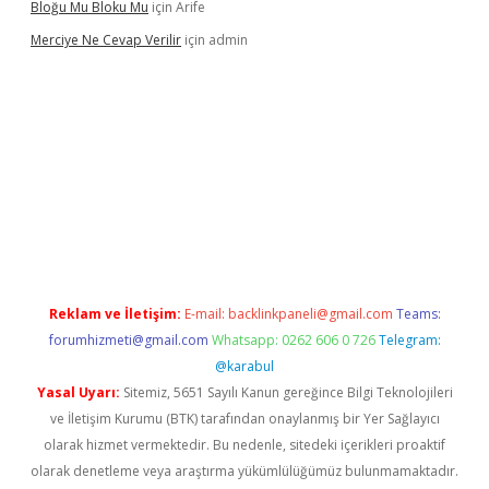
Bloğu Mu Bloku Mu
için
Arife
Merciye Ne Cevap Verilir
için
admin
ipbett.net
Reklam ve İletişim:
E-mail:
backlinkpaneli@gmail.com
Teams:
forumhizmeti@gmail.com
Whatsapp: 0262 606 0 726
Telegram:
@karabul
Yasal Uyarı:
Sitemiz, 5651 Sayılı Kanun gereğince Bilgi Teknolojileri
ve İletişim Kurumu (BTK) tarafından onaylanmış bir Yer Sağlayıcı
olarak hizmet vermektedir. Bu nedenle, sitedeki içerikleri proaktif
olarak denetleme veya araştırma yükümlülüğümüz bulunmamaktadır.