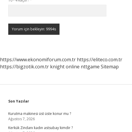
10 - 4 kaçtır?
*
https://www.ekonomiforum.com.tr
https://eliteco.com.tr
https://bigzotik.com.tr
knight online
nttgame
Sitemap
Sidebar
Son Yazılar
Kurutma makinesi üst üste konur mu ?
Ağustos 7, 2026
Kerkük Zindanı kadın astsubay kimdir ?