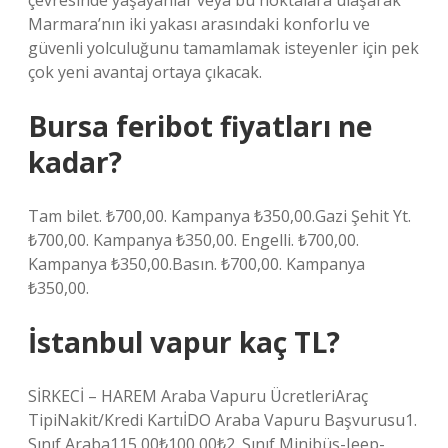
çevresinde yaşayanlar veya bu noktalara ulaşarak
Marmara’nın iki yakası arasındaki konforlu ve
güvenli yolculuğunu tamamlamak isteyenler için pek
çok yeni avantaj ortaya çıkacak.
Bursa feribot fiyatları ne
kadar?
Tam bilet. ₺700,00. Kampanya ₺350,00.Gazi Şehit Yt.
₺700,00. Kampanya ₺350,00. Engelli. ₺700,00.
Kampanya ₺350,00.Basın. ₺700,00. Kampanya
₺350,00.
İstanbul vapur kaç TL?
SİRKECİ – HAREM Araba Vapuru ÜcretleriAraç
TipiNakit/Kredi KartıİDO Araba Vapuru Başvurusu1.
Sınıf Araba115,00₺100,00₺2. Sınıf Minibüs-Jeep-