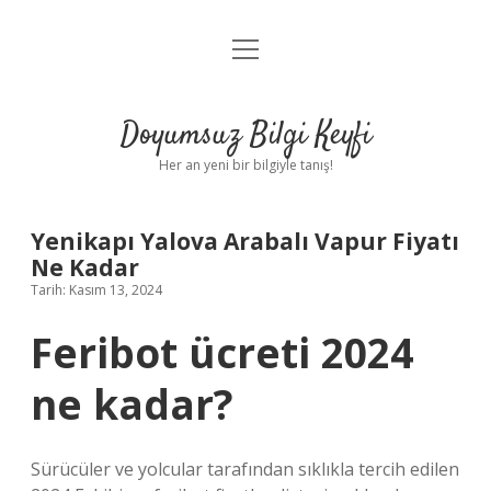
menüyü
Anasayfa
aç
Gizlilik Politikası
Doyumsuz Bilgi Keyfi
Yasal Uyarı
Her an yeni bir bilgiyle tanış!
Hakkımızda
Yenikapı Yalova Arabalı Vapur Fiyatı
Ne Kadar
Tarih: Kasım 13, 2024
Feribot ücreti 2024
ne kadar?
Sürücüler ve yolcular tarafından sıklıkla tercih edilen